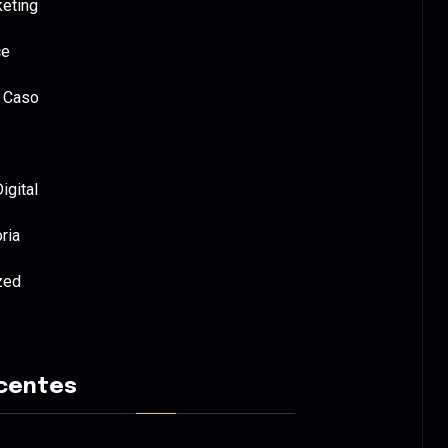
keting
ce
 Caso
igital
ria
zed
centes