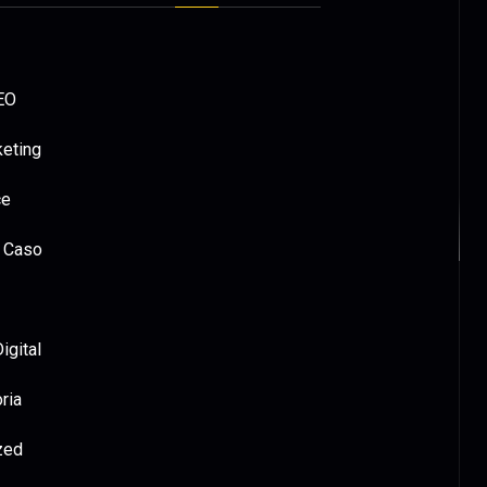
EO
keting
ce
 Caso
igital
ria
zed