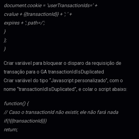
document.cookie = ‘userTransactionIds=’ +
cvalue + {{transactionId}} + ‘; ‘ +
expires + ‘; path=/’;
}
};
}
Criar variável para bloquear o disparo da requisição de
transação para o GA transactionIdIsDuplicated
Criar variável do tipo “Javascript personalizado”, com o
nome “transactionIdIsDuplicated”, e colar o script abaixo:
function() {
// Caso o transactionId não existir, ele não fará nada
if(!{{transactionId}})
return;