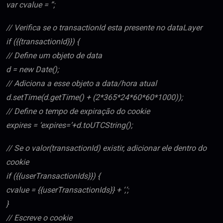
var cvalue = ”;
// Verifica se o transactionId esta presente no dataLayer
if ({{transactionId}}) {
// Define um objeto de data
d = new Date();
// Adiciona a esse objeto a data/hora atual
d.setTime(d.getTime() + (2*365*24*60*60*1000));
// Define o tempo de expiração do cookie
expires = ‘expires=’+d.toUTCString();
// Se o valor(transactionId) existir, adicionar ele dentro do
cookie
if ({{userTransactionIds}}) {
cvalue = {{userTransactionIds}} + ‘,’;
}
// Escreve o cookie