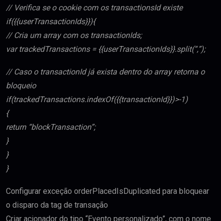
// Verifica se o cookie com os transactionsId existe
if({{userTransactionIds}}){
// Cria um array com os transactionIds;
var trackedTransactions = {{userTransactionIds}}.split(“,”);
// Caso o transactionId já exista dentro do array retorna o
bloqueio
if(trackedTransactions.indexOf({{transactionId}})>-1)
{
return “blockTransaction”;
}
}
}
Configurar exceção orderPlacedIsDuplicated para bloquear
o disparo da tag de transação
Criar acionador do tipo “Evento personalizado”, com o nome