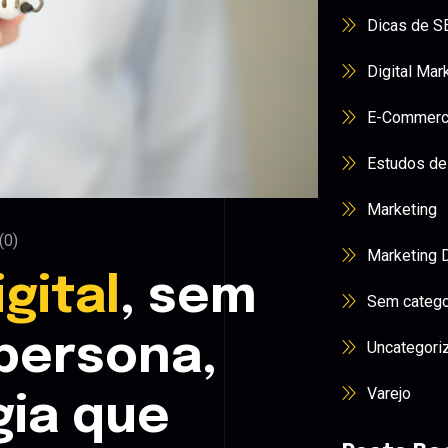
Dicas de S
Digital Mar
E-Commer
Estudos de
Marketing
(0)
Marketing D
gital
, sem
Sem catego
 persona,
Uncategori
Varejo
gia que