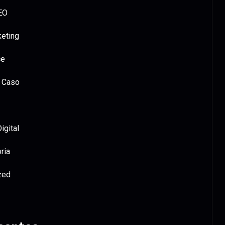
EO
keting
ce
 Caso
igital
ria
zed