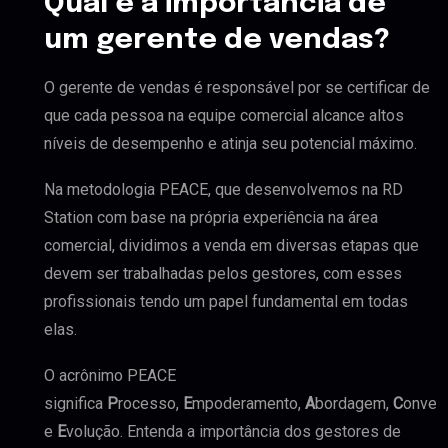
Qual é a importância de
um gerente de vendas?
O gerente de vendas é responsável por se certificar de
que cada pessoa na equipe comercial alcance altos
níveis de desempenho e atinja seu potencial máximo.
Na metodologia PEACE, que desenvolvemos na RD
Station com base na própria experiência na área
comercial, dividimos a venda em diversas etapas que
devem ser trabalhadas pelos gestores, com esses
profissionais tendo um papel fundamental em todas
elas.
O acrônimo PEACE
significa
P
rocesso,
E
mpoderamento,
A
bordagem,
C
onver
e
E
volução. Entenda a importância dos gestores de