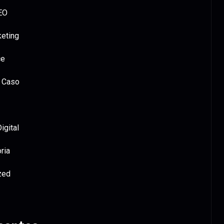
EO
keting
ce
 Caso
igital
ria
zed