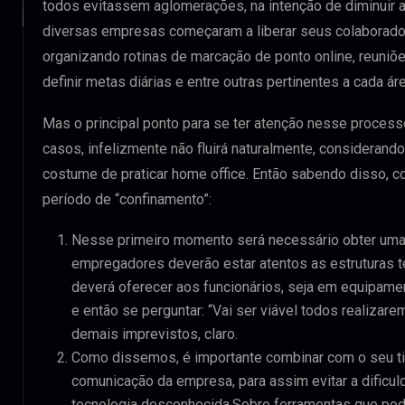
todos evitassem aglomerações, na intenção de diminuir 
diversas empresas começaram a liberar seus colaborador
organizando rotinas de marcação de ponto online, reuniõe
definir metas diárias e entre outras pertinentes a cada áre
Mas o principal ponto para se ter atenção nesse proces
casos, infelizmente não fluirá naturalmente, considera
costume de praticar home office. Então sabendo disso, c
período de “confinamento”:
Nesse primeiro momento será necessário obter uma 
empregadores deverão estar atentos as estruturas 
deverá oferecer aos funcionários, seja em equipame
e então se perguntar: “Vai ser viável todos realiza
demais imprevistos, claro.
Como dissemos, é importante combinar com o seu tim
comunicação da empresa, para assim evitar a dificul
tecnologia desconhecida.Sobre ferramentas que po