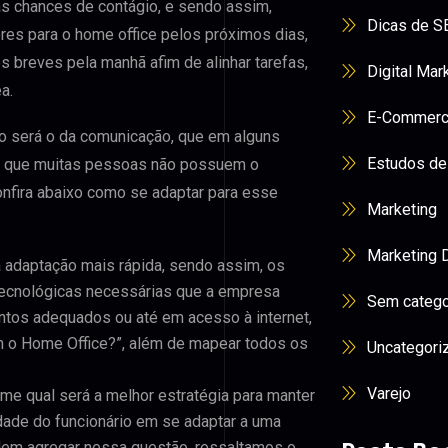
as chances de contágio, e sendo assim,
Dicas de S
es para o home office pelos próximos dias,
s breves pela manhã afim de alinhar tarefas,
Digital Mar
a.
E-Commer
so será o da comunicação, que em alguns
Estudos de
ndo que muitas pessoas não possuem o
onfira abaixo como se adaptar para esse
Marketing
Marketing D
adaptação mais rápida, sendo assim, os
tecnológicas necessárias que a empresa
Sem catego
ntos adequados ou até em acesso à internet,
rem o Home Office?”, além de mapear todos os
Uncategori
Varejo
e qual será a melhor estratégia para manter
dade do funcionário em se adaptar a uma
dem agregar nessa questão, ressaltamos o